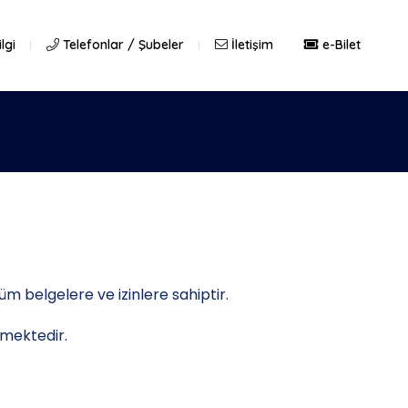
lgi
Telefonlar / Şubeler
İletişim
e-Bilet
 belgelere ve izinlere sahiptir.
tmektedir.